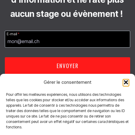
aucun stage ou évènement !
E-mail
*
ENVOYER
Gérer le consentement
Pour offrir les meilleures expériences, nous utilisons des technologies
Règles du Dojo
Conditions générales
telles que les cookies pour stocker et/ou accéder aux informations des
appareils. Le fait de consentir à ces technologies nous permettra de
Nous protégeons tes données
traiter des données telles que le comportement de navigation ou les ID
uniques sur ce site. Le fait de ne pas consentir ou de retirer son
consentement peut avoir un effet négatif sur certaines caractéristiques et
fonctions.